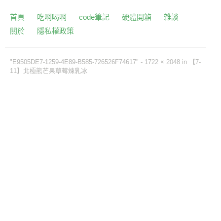
首頁
吃啊喝啊
code筆記
硬體開箱
雜談
關於
隱私權政策
"E9505DE7-1259-4E89-B585-726526F74617" -
1722 × 2048
in
【7-
11】北極熊芒果草莓煉乳冰