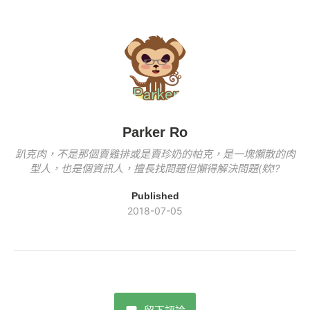
b
Li
o
k
o
n
k
o
k
k
Parker Ro
趴克肉，不是那個賣雞排或是賣珍奶的帕克，是一塊懶散的肉
型人，也是個資訊人，擅長找問題但懶得解決問題(欸!?
Published
2018-07-05