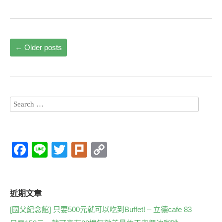
←
Older posts
F
Li
T
Pl
C
a
n
wi
ur
o
c
e
tt
k
p
e
er
y
近期文章
b
Li
[國父紀念館] 只要500元就可以吃到Buffet! – 立德cafe 83