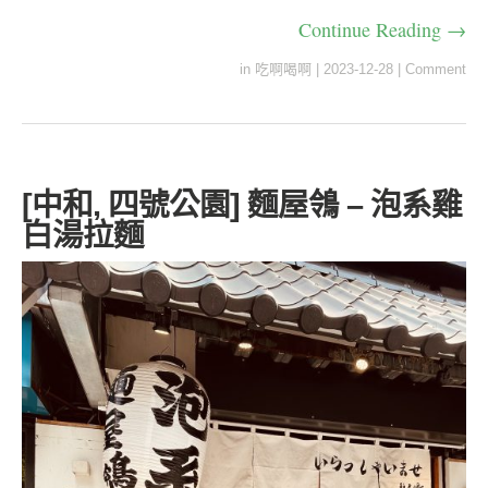
Continue Reading →
in
吃啊喝啊
|
2023-12-28
|
Comment
[中和, 四號公園] 麵屋鴒 – 泡系雞
白湯拉麵