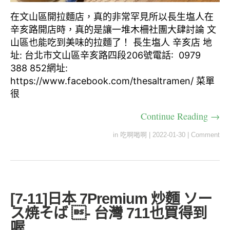
在文山區開拉麵店，真的非常罕見所以長生塩人在
辛亥路開店時，真的是讓一堆木柵社團大肆討論 文
山區也能吃到美味的拉麵了！ 長生塩人 辛亥店 地
址: 台北市文山區辛亥路四段206號電話: 0979
388 852網址:
https://www.facebook.com/thesaltramen/ 菜單
很
Continue Reading →
in
吃啊喝啊
|
2022-01-30
|
Comment
[7-11]日本 7Premium 炒麵 ソー
ス焼そば - 台灣 711也買得到
喔