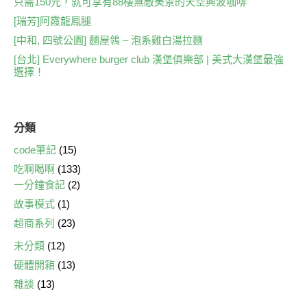
只需150元，就可享有88樓無敵美景的天空興波咖啡
o
n
[瑞芳]阿霞龍鳳腿
o
k
[中和, 四號公園] 麵屋鴒 – 泡系雞白湯拉麵
k
[台北] Everywhere burger club 漢堡俱樂部 | 美式大漢堡最強
選擇！
分類
code筆記
(15)
吃啊喝啊
(133)
一分鐘食記
(2)
故事模式
(1)
超商系列
(23)
未分類
(12)
硬體開箱
(13)
雜談
(13)