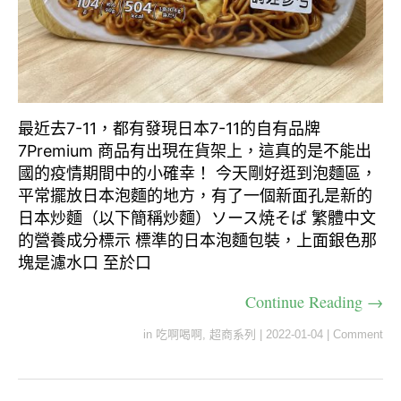
最近去7-11，都有發現日本7-11的自有品牌
7Premium 商品有出現在貨架上，這真的是不能出
國的疫情期間中的小確幸！ 今天剛好逛到泡麵區，
平常擺放日本泡麵的地方，有了一個新面孔是新的
日本炒麵（以下簡稱炒麵）ソース焼そば 繁體中文
的營養成分標示 標準的日本泡麵包裝，上面銀色那
塊是濾水口 至於口
Continue Reading →
in
吃啊喝啊
,
超商系列
|
2022-01-04
|
Comment