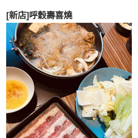
[新店]呼穀壽喜燒