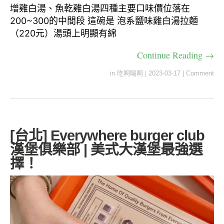
增雞白湯、魚乾雞白湯四種主要口味價位落在
200~300的中間段 這碗是 泡系鹽味雞白湯拉麵
（220元）湯頭上明顯有綿
Continue Reading →
in
吃啊喝啊
|
2023-03-17
|
Comment
[台北] Everywhere burger club
漢堡俱樂部 | 美式大漢堡最強選
擇！