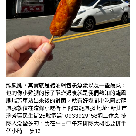
龍鳳腿，其實就是豬油網包裹魚漿以及一些蔬菜，
包的像小雞腿的樣子酥炸過後就是我們熟知的龍鳳
腿瑞芳車站出來後的對面，就有好幾間小吃阿霞龍
鳳腿就位在這條小吃街上 阿霞龍鳳腿 地址: 新北市
瑞芳區民生街25號電話: 0933929158週二休息 排
隊人潮蠻多的，我在平日中午來排隊大概也要排半
個小時 一隻12