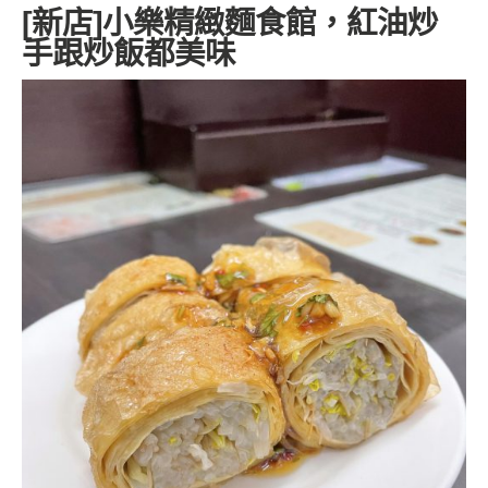
[新店]小樂精緻麵食館，紅油炒
手跟炒飯都美味