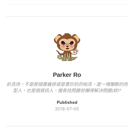
b
Li
e
er
y
o
n
b
Li
o
k
o
n
k
o
k
k
Parker Ro
趴克肉，不是那個賣雞排或是賣珍奶的帕克，是一塊懶散的肉
型人，也是個資訊人，擅長找問題但懶得解決問題(欸!?
Published
2018-07-05