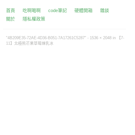
首頁
吃啊喝啊
code筆記
硬體開箱
雜談
關於
隱私權政策
"4B209E35-72AE-4D36-B051-7A17261C5287" -
1536 × 2048
in
【7-
11】北極熊芒果草莓煉乳冰