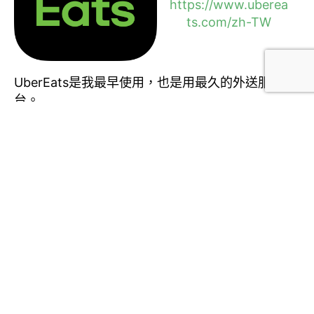
https://www.uberea
ts.com/zh-TW
UberEats是我最早使用，也是用最久的外送服務平
台。
我使用了大概約兩年的期間，基本上不太會有漏單
或是遲到的問題
算是穩定度相當高，而且就算不幸出現漏單的狀
況，Ubereats的客服的處理能力都算高，會給客戶
相當好的體驗
但缺點就是，最近他對老用戶的優惠是真的越來越
少，都必須是新用戶才有優惠可以使用。
誠實蜜蜂