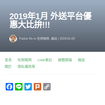
2019年1月 外送平台優
惠大比拚!!!
Parker Ro
in
吃啊喝啊
,
雜談
|
2019-01-03
首頁
吃啊喝啊
code筆記
硬體開箱
雜談
關於
隱私權政策
F
Li
T
Pl
C
a
n
w
ur
o
c
e
itt
k
p