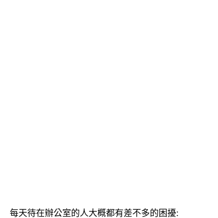
e
er
y
b
Li
o
n
o
k
k
每天待在辦公室的人大概都有差不多的困擾: