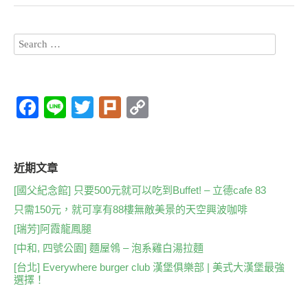
F
Li
T
Pl
C
a
n
wi
ur
o
c
e
tt
k
p
e
er
y
近期文章
b
Li
[國父紀念館] 只要500元就可以吃到Buffet! – 立德cafe 83
只需150元，就可享有88樓無敵美景的天空興波咖啡
o
n
[瑞芳]阿霞龍鳳腿
o
k
[中和, 四號公園] 麵屋鴒 – 泡系雞白湯拉麵
k
[台北] Everywhere burger club 漢堡俱樂部 | 美式大漢堡最強
選擇！