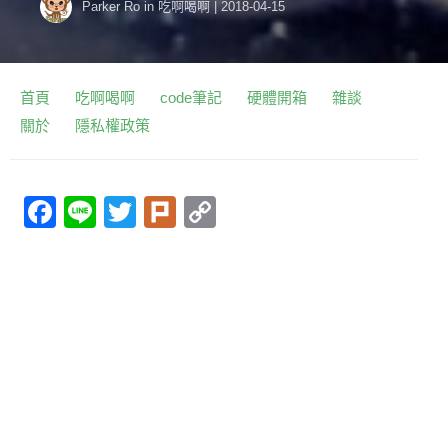
Parker Ro
in
吃啊喝啊
|
2018-04-15
首頁
吃啊喝啊
code筆記
硬體開箱
雜談
關於
隱私權政策
F
Li
T
Pl
C
a
n
w
ur
o
c
e
itt
k
p
e
er
y
b
Li
o
n
o
k
k