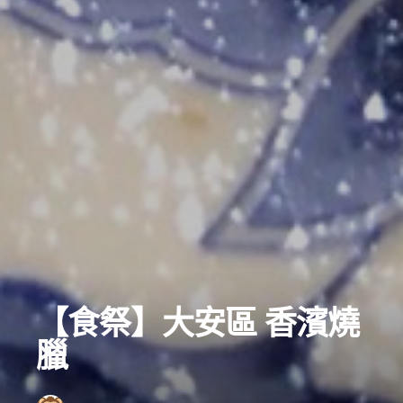
【食祭】大安區 香濱燒
臘