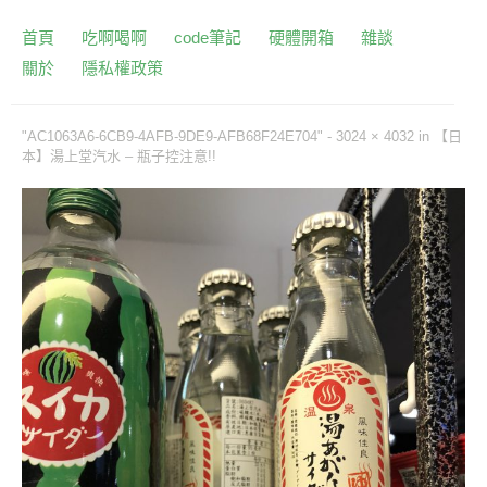
首頁
吃啊喝啊
code筆記
硬體開箱
雜談
關於
隱私權政策
"AC1063A6-6CB9-4AFB-9DE9-AFB68F24E704" -
3024 × 4032
in
【日
本】湯上堂汽水 – 瓶子控注意!!