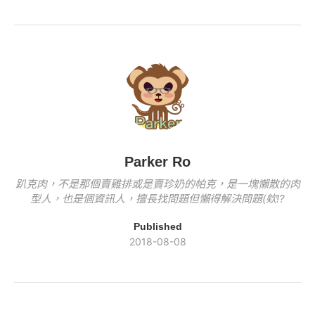
e
er
y
o
n
b
Li
o
k
o
n
k
o
k
k
Parker Ro
趴克肉，不是那個賣雞排或是賣珍奶的帕克，是一塊懶散的肉
型人，也是個資訊人，擅長找問題但懶得解決問題(欸!?
Published
2018-08-08