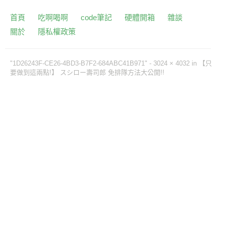
首頁
吃啊喝啊
code筆記
硬體開箱
雜談
關於
隱私權政策
"1D26243F-CE26-4BD3-B7F2-684ABC41B971" -
3024 × 4032
in
【只
要做到這兩點!】 スシロー壽司郎 免排隊方法大公開!!