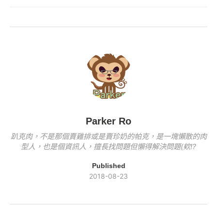
b
Li
e
er
y
o
n
b
Li
o
k
o
n
k
o
k
k
Parker Ro
趴克肉，不是那個賣雞排或是賣珍奶的帕克，是一塊懶散的肉
型人，也是個資訊人，擅長找問題但懶得解決問題(欸!?
Published
2018-08-23