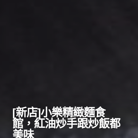
[新店]小樂精緻麵食
館，紅油炒手跟炒飯都
美味