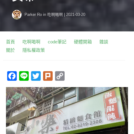
Parker Ro
in
吃啊喝啊
|
2021-03-20
首頁
吃啊喝啊
code筆記
硬體開箱
雜談
關於
隱私權政策
F
Li
T
Pl
C
a
n
w
ur
o
c
e
itt
k
p
e
er
y
b
Li
o
n
o
k