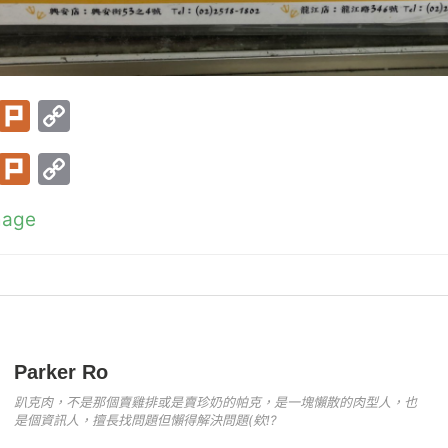
T
Pl
C
w
ur
o
T
Pl
C
itt
k
p
w
ur
o
er
y
mage
itt
k
p
Li
er
y
n
Li
k
n
k
Parker Ro
趴克肉，不是那個賣雞排或是賣珍奶的帕克，是一塊懶散的肉型人，也
是個資訊人，擅長找問題但懶得解決問題(欸!?