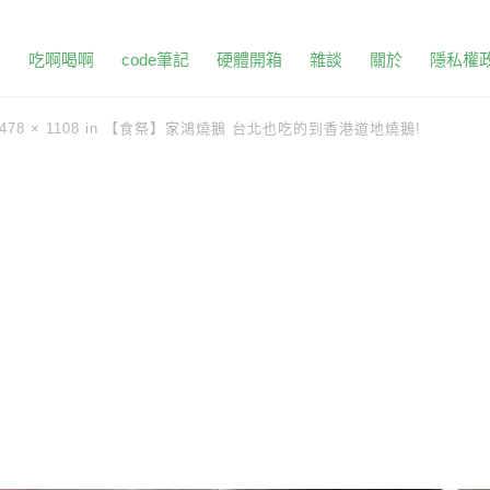
頁
吃啊喝啊
code筆記
硬體開箱
雜談
關於
隱私權
478 × 1108
in
【食祭】家鴻燒鵝 台北也吃的到香港道地燒鵝!