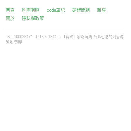
首頁
吃啊喝啊
code筆記
硬體開箱
雜談
關於
隱私權政策
"S__10092547" -
1218 × 1344
in
【食祭】家鴻燒鵝 台北也吃的到香港
道地燒鵝!