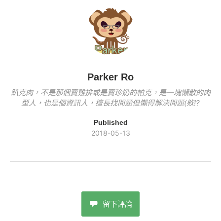
k
o
k
k
Parker Ro
趴克肉，不是那個賣雞排或是賣珍奶的帕克，是一塊懶散的肉
型人，也是個資訊人，擅長找問題但懶得解決問題(欸!?
Published
2018-05-13
留下評論