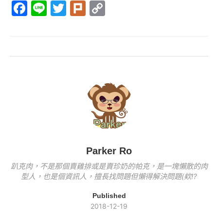
F
Li
T
Pl
C
c
e
itt
k
p
a
n
w
ur
o
e
er
y
c
e
itt
k
p
b
Li
e
er
y
o
n
b
Li
o
k
o
n
k
o
k
k
Parker Ro
趴克肉，不是那個賣雞排或是賣珍奶的帕克，是一塊懶散的肉
型人，也是個資訊人，擅長找問題但懶得解決問題(欸!?
Published
2018-12-19