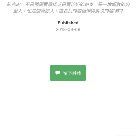
趴克肉，不是那個賣雞排或是賣珍奶的帕克，是一塊懶散的肉
型人，也是個資訊人，擅長找問題但懶得解決問題(欸!?
Published
2018-09-08
留下評論