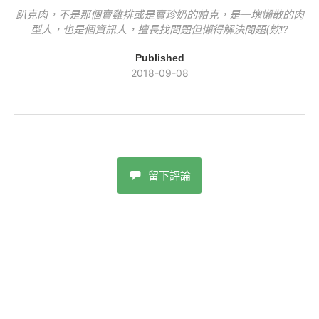
趴克肉，不是那個賣雞排或是賣珍奶的帕克，是一塊懶散的肉
型人，也是個資訊人，擅長找問題但懶得解決問題(欸!?
Published
2018-09-08
留下評論