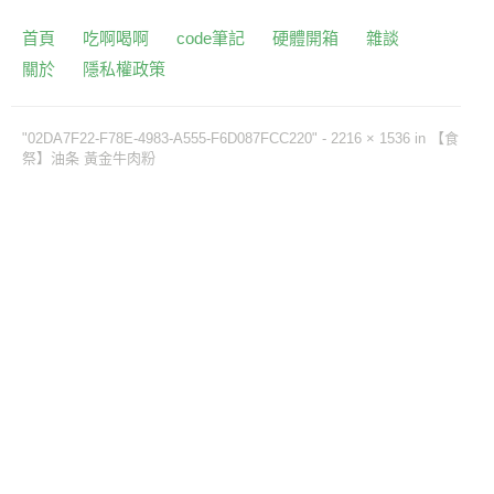
首頁
吃啊喝啊
code筆記
硬體開箱
雜談
關於
隱私權政策
"02DA7F22-F78E-4983-A555-F6D087FCC220" -
2216 × 1536
in
【食
祭】油条 黃金牛肉粉