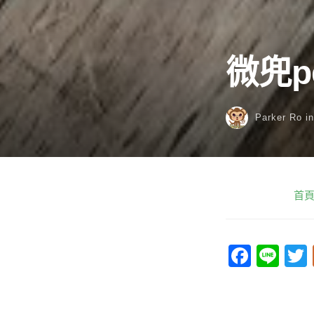
微兜pe
Parker Ro
i
首
F
Li
a
n
c
e