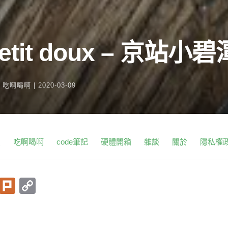
tit doux – 京站小碧
n
吃啊喝啊
|
2020-03-09
頁
吃啊喝啊
code筆記
硬體開箱
雜談
關於
隱私權
T
Pl
C
w
ur
o
itt
k
p