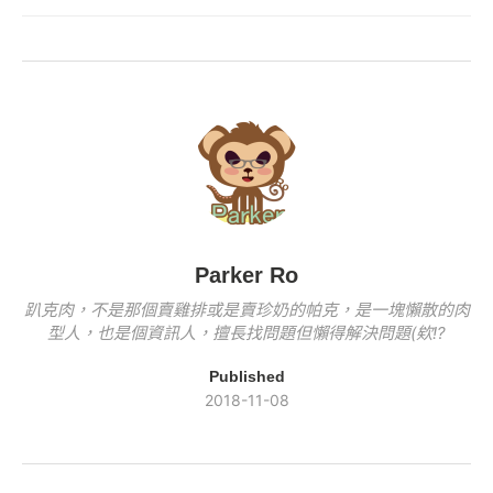
b
Li
e
er
y
o
n
b
Li
o
k
o
n
k
o
k
k
Parker Ro
趴克肉，不是那個賣雞排或是賣珍奶的帕克，是一塊懶散的肉
型人，也是個資訊人，擅長找問題但懶得解決問題(欸!?
Published
2018-11-08