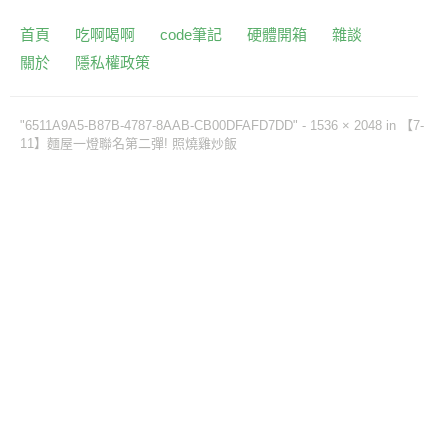
首頁
吃啊喝啊
code筆記
硬體開箱
雜談
關於
隱私權政策
"6511A9A5-B87B-4787-8AAB-CB00DFAFD7DD" -
1536 × 2048
in
【7-
11】麵屋一燈聯名第二彈! 照燒雞炒飯