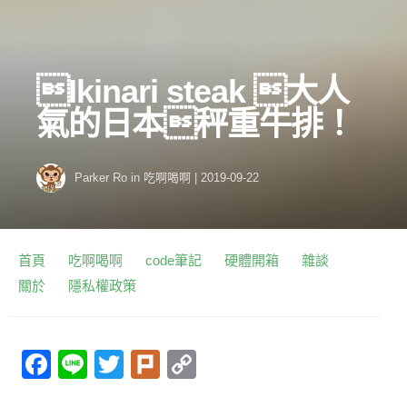
Ikinari steak 大人
氣的日本秤重牛排！
Parker Ro
in
吃啊喝啊
|
2019-09-22
首頁
吃啊喝啊
code筆記
硬體開箱
雜談
關於
隱私權政策
F
Li
T
Pl
C
a
n
w
ur
o