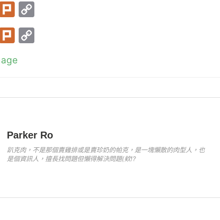
T
Pl
C
w
ur
o
T
Pl
C
itt
k
p
w
ur
o
er
y
mage
itt
k
p
Li
er
y
n
Li
k
n
k
Parker Ro
趴克肉，不是那個賣雞排或是賣珍奶的帕克，是一塊懶散的肉型人，也
是個資訊人，擅長找問題但懶得解決問題(欸!?