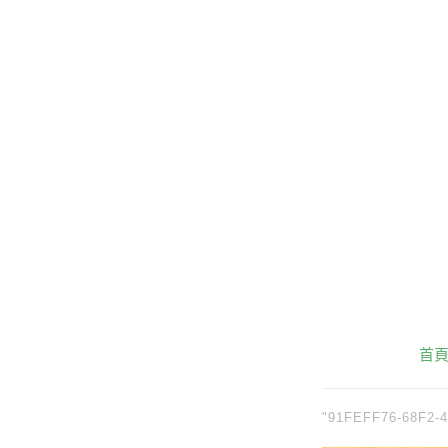
首
"91FEFF76-68F2-