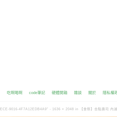
頁
吃啊喝啊
code筆記
硬體開箱
雜談
關於
隱私權
4ECE-9016-4F7A12EDB4A9" -
1636 × 2048
in
【食祭】合點壽司 內