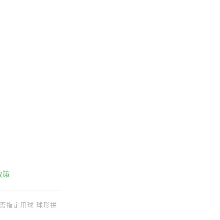
政策
世界盃指定用球 球形拼