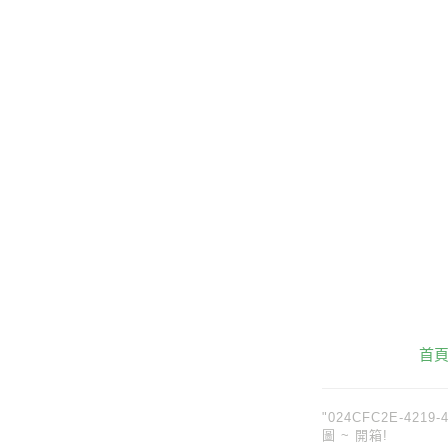
首
"024CFC2E-4219-4
圖 ~ 開箱!