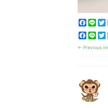
F
Li
a
n
F
Li
c
e
a
n
e
← Previous i
c
e
b
e
o
b
o
o
k
o
k