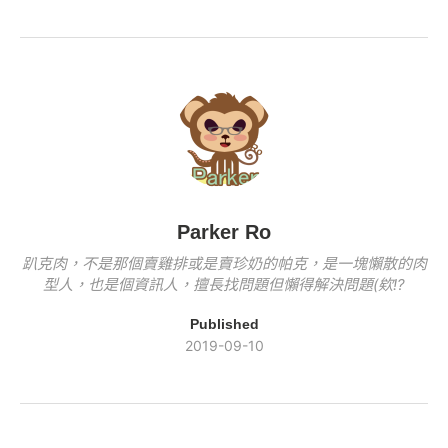
e
er
y
o
n
b
Li
o
k
o
n
k
o
k
k
Parker Ro
趴克肉，不是那個賣雞排或是賣珍奶的帕克，是一塊懶散的肉
型人，也是個資訊人，擅長找問題但懶得解決問題(欸!?
Published
2019-09-10