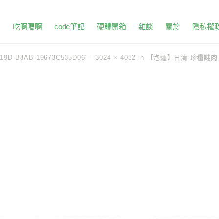
頁
吃啊喝啊
code筆記
硬體開箱
雜談
關於
隱私權
419D-B8AB-19673C535D06" -
3024 × 4032
in
【泡麵】日清 珍種謎肉 