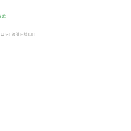
政策
口味! 很謎阿這肉!!