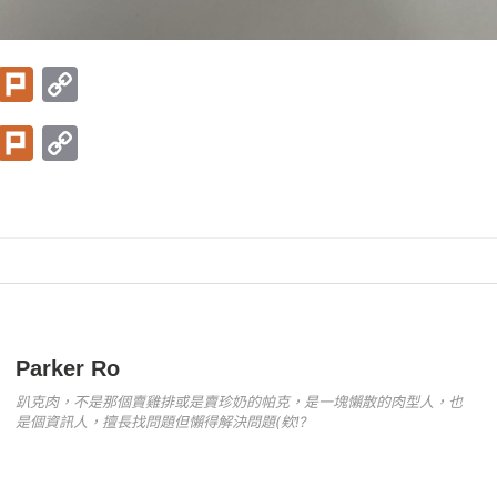
T
Pl
C
w
ur
o
T
Pl
C
itt
k
p
w
ur
o
er
y
itt
k
p
Li
er
y
n
Li
k
n
k
Parker Ro
趴克肉，不是那個賣雞排或是賣珍奶的帕克，是一塊懶散的肉型人，也
是個資訊人，擅長找問題但懶得解決問題(欸!?