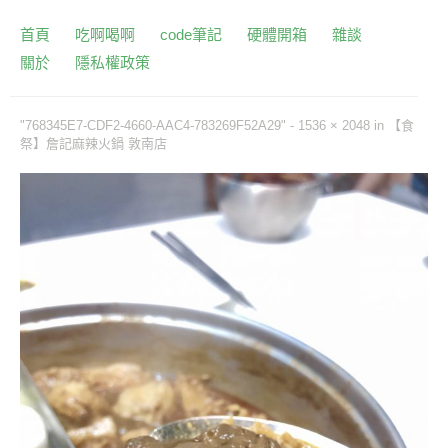
首頁
吃啊喝啊
code筆記
硬體開箱
雜談
關於
隱私權政策
"768345E7-CDF2-4660-AAC4-783269F52A29" -
1536 × 2048
in
【食
祭】詹記麻辣火鍋 敦南店