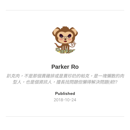
e
er
y
o
n
b
Li
o
k
o
n
k
o
k
k
Parker Ro
趴克肉，不是那個賣雞排或是賣珍奶的帕克，是一塊懶散的肉
型人，也是個資訊人，擅長找問題但懶得解決問題(欸!?
Published
2018-10-24