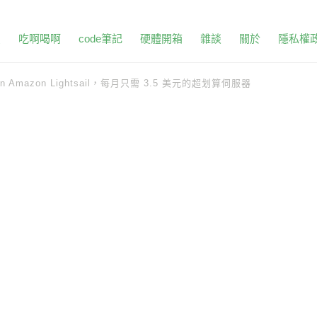
頁
吃啊喝啊
code筆記
硬體開箱
雜談
關於
隱私權
in
Amazon Lightsail，每月只需 3.5 美元的超划算伺服器