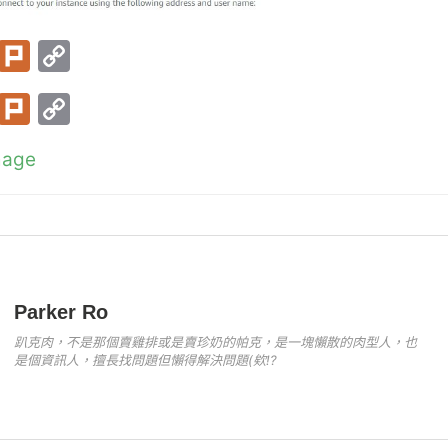
T
Pl
C
w
ur
o
T
Pl
C
itt
k
p
w
ur
o
er
y
mage
itt
k
p
Li
er
y
n
Li
k
n
k
Parker Ro
趴克肉，不是那個賣雞排或是賣珍奶的帕克，是一塊懶散的肉型人，也
是個資訊人，擅長找問題但懶得解決問題(欸!?