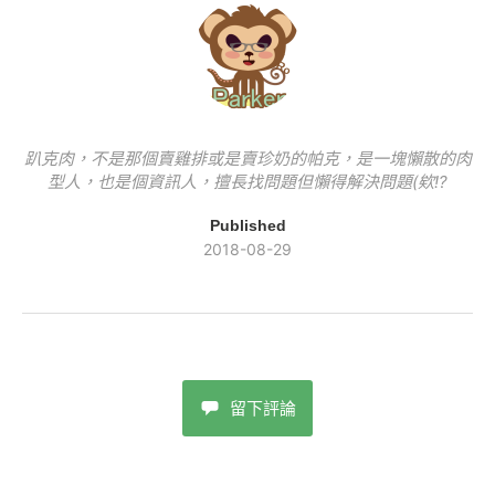
o
n
k
o
k
k
趴克肉，不是那個賣雞排或是賣珍奶的帕克，是一塊懶散的肉
型人，也是個資訊人，擅長找問題但懶得解決問題(欸!?
Published
2018-08-29
留下評論