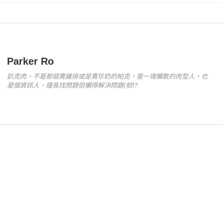
itt
k
p
Li
er
y
n
Li
k
n
Parker Ro
k
趴克肉，不是那個賣雞排或是賣珍奶的帕克，是一塊懶散的肉型人，也
是個資訊人，擅長找問題但懶得解決問題(欸!?