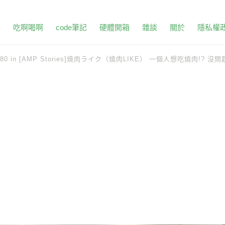
頁
吃啊喝啊
code筆記
硬體開箱
雜談
關於
隱私權
280
in
[AMP Stories]焼肉ライク（燒肉LIKE） 一個人想吃燒肉!? 沒問