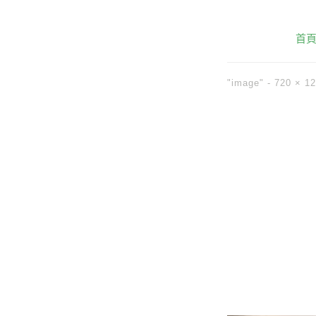
首
"image" -
720 × 1