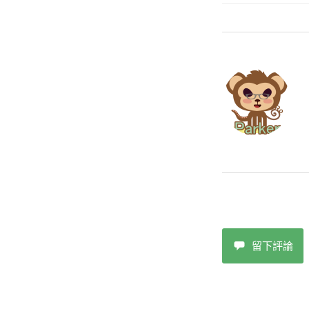
c
e
b
e
o
b
o
o
k
o
k
留下評論