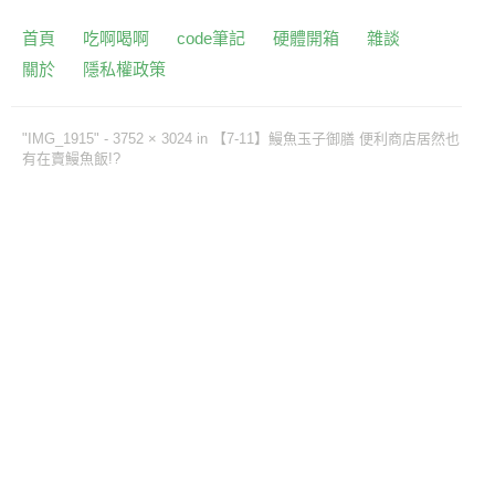
首頁
吃啊喝啊
code筆記
硬體開箱
雜談
關於
隱私權政策
"IMG_1915" -
3752 × 3024
in
【7-11】鰻魚玉子御膳 便利商店居然也
有在賣鰻魚飯!?