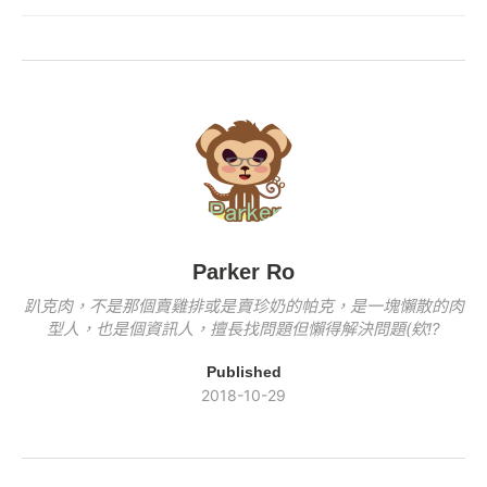
b
Li
e
er
y
o
n
b
Li
o
k
o
n
k
o
k
k
Parker Ro
趴克肉，不是那個賣雞排或是賣珍奶的帕克，是一塊懶散的肉
型人，也是個資訊人，擅長找問題但懶得解決問題(欸!?
Published
2018-10-29