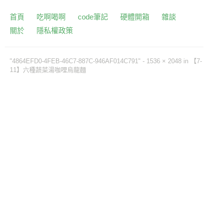
首頁
吃啊喝啊
code筆記
硬體開箱
雜談
關於
隱私權政策
"4864EFD0-4FEB-46C7-887C-946AF014C791" -
1536 × 2048
in
【7-
11】六種蔬菜湯咖哩烏龍麵