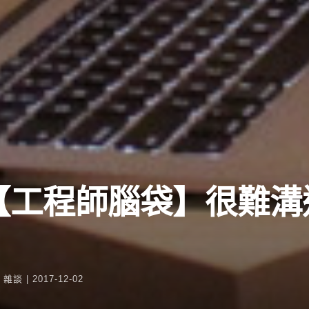
【工程師腦袋】很難溝
n
雜談
|
2017-12-02