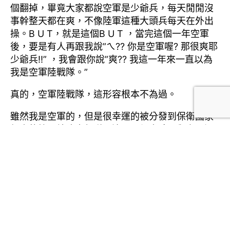
個翻掉，畢竟大家都說空軍是少爺兵，每天閒閒沒
事幹整天都在爽，不像陸軍這種大頭兵每天在外出
操。B U T，就是這個B U T ，當完這個一年空軍
後，要是有人再跟我說”ㄟ?? 你是空軍喔? 那很爽耶
少爺兵!!” ，我會跟你說”爽?? 我這一年來一直以為
我是空軍陸戰隊。”
真的，空軍陸戰隊，這形容根本不為過。
雖然我是空軍的，但是很幸運的被分發到保衛國家
領土的第一線強大部隊，這是一個由陸軍與空軍混
和的軍種，因為是保衛國土的第一線，【精實】是
絕對的。體力要求不會太高，頂多就是每天被抓去
體幹班，讓全連都擁有強力的體魄。反應能力不用
太好，頂多就是常常突然吹哨，演練敵軍進攻到連
上的狀況而已。學長學弟制沒很重，
只是喜歡把學
弟當男傭對待而已
。