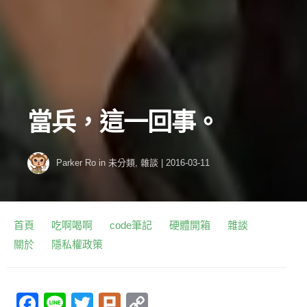
當兵，這一回事。
Parker Ro
in
未分類
,
雜談
|
2016-03-11
首頁
吃啊喝啊
code筆記
硬體開箱
雜談
關於
隱私權政策
F
Li
T
Pl
C