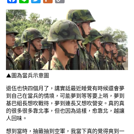
a
n
w
ur
o
c
e
itt
k
p
e
er
y
b
Li
o
n
o
k
k
▲圖為當兵示意圖
退伍也快四個月了，講實話最近睡覺有時候還會夢
到自己在當兵的情境，可能夢到等等要上哨，夢到
基巴組長想吹戰待，夢到連長又想吹營安。真的真
的很多很多靠北事，但也因為這樣，愈靠北，越讓
人回味。
想到當時，抽籤抽到空軍，我當下真的覺得爽到一