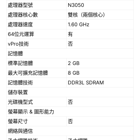
處理器型號
N3050
處理器核心數
雙核（兩個核心）
處理器速度
1.60 GHz
64位元運算
有
vPro技術
否
記憶體
標準記憶體
2 GB
最大可擴充記憶體
8 GB
記憶體技術
DDR3L SDRAM
儲存裝置
光碟機型式
否
螢幕顯示 & 圖形能力
螢幕尺寸
否
網絡與通信