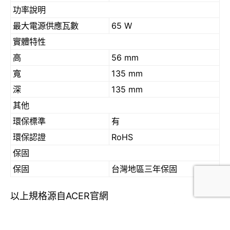
功率說明
最大電源供應瓦數
65 W
實體特性
高
56 mm
寬
135 mm
深
135 mm
其他
環保標準
有
環保認證
RoHS
保固
保固
台灣地區三年保固
以上規格源自ACER官網
沒有說很突出的規格，CPU是N3050，拿來當文書
機與HTPC是綽綽有餘，但是別想拿他打電動，而