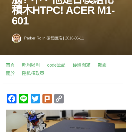
積木HTPC! ACER M1-
601
Parker Ro
in
硬體開箱
|
2016-06-11
首頁
吃啊喝啊
code筆記
硬體開箱
雜談
關於
隱私權政策
F
Li
T
Pl
C
a
n
w
ur
o
c
e
itt
k
p
e
er
y