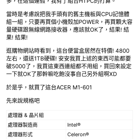
多，在這個連假，我有了組台HTPC的打算。
當時是考慮說把我手頭有的舊主機板與CPU記憶體
組一組，只要再買個小機殼加POWER，再買顆大容
量硬碟跟無線網路接收器，應該就OK了，結果! 結
果! 結果!
逛購物網站時看到，這台便當盒居然在特價! 4800
左右，還送1TB硬碟! 安安我買上述的東西可能都要
破5000了，我買這東西連組都不用組，買回來設定
一下就OK了那幹嘛吃飽沒事自己另外組啊XD
於是乎，就買了這台ACER M1-601
先來說規格吧
處理器 & 晶片組
處理器製造商
Intel®
處理器形式
Celeron®