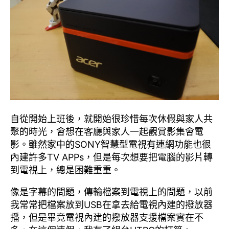
b
Li
o
n
o
k
k
自從開始上班後，就開始很珍惜每次休假與家人共
聚的時光，會想在客廳與家人一起觀賞影集會電
影。雖然家中的SONY智慧型電視有連網功能也很
內建許多TV APPs，但是每次想要把電腦的影片轉
到電視上，總是困難重重。
像是字幕的問題，傳輸檔案到電視上的問題，以前
我常常把檔案放到USB在拿去給電視內建的撥放器
播，但是畢竟電視內建的撥放器支援檔案實在不