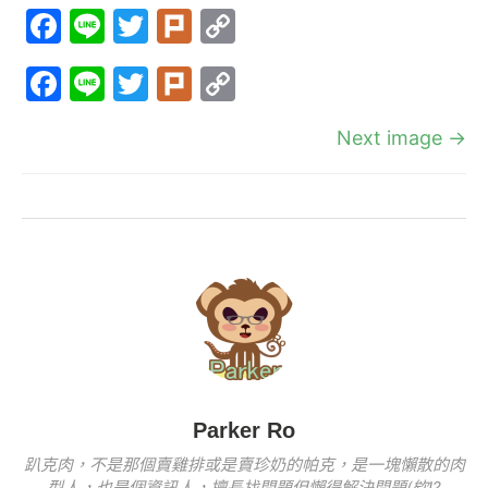
F
Li
T
Pl
C
a
n
w
ur
o
F
Li
T
Pl
C
c
e
itt
k
p
a
n
w
ur
o
e
er
y
Next image →
c
e
itt
k
p
b
Li
e
er
y
o
n
b
Li
o
k
o
n
k
o
k
k
Parker Ro
趴克肉，不是那個賣雞排或是賣珍奶的帕克，是一塊懶散的肉
型人，也是個資訊人，擅長找問題但懶得解決問題(欸!?