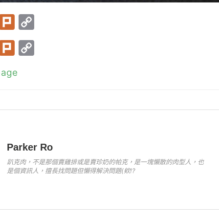
T
Pl
C
w
ur
o
T
Pl
C
itt
k
p
w
ur
o
er
y
mage
itt
k
p
Li
er
y
n
Li
k
n
k
Parker Ro
趴克肉，不是那個賣雞排或是賣珍奶的帕克，是一塊懶散的肉型人，也
是個資訊人，擅長找問題但懶得解決問題(欸!?