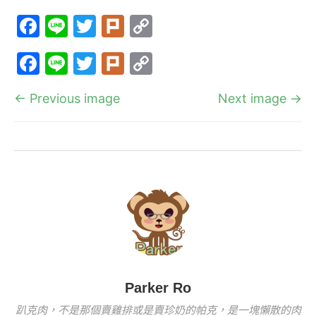
F
Li
T
Pl
C
a
n
w
ur
o
F
Li
T
Pl
C
c
e
itt
k
p
a
n
w
ur
o
e
er
y
← Previous image
Next image →
c
e
itt
k
p
b
Li
e
er
y
o
n
b
Li
o
k
o
n
k
o
k
k
Parker Ro
趴克肉，不是那個賣雞排或是賣珍奶的帕克，是一塊懶散的肉