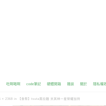
頁
吃啊喝啊
code筆記
硬體開箱
雜談
關於
隱私權
6 × 2368
in
【食祭】tsuta蔦拉麵 米其林一星榮耀加持