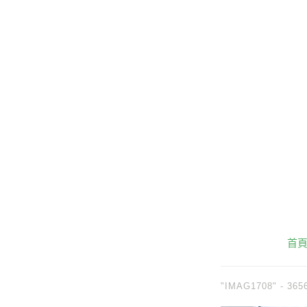
首
"IMAG1708" -
365