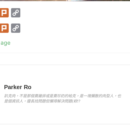
T
Pl
C
w
ur
o
T
Pl
C
itt
k
p
w
ur
o
er
y
mage
itt
k
p
Li
er
y
n
Li
k
n
k
Parker Ro
趴克肉，不是那個賣雞排或是賣珍奶的帕克，是一塊懶散的肉型人，也
是個資訊人，擅長找問題但懶得解決問題(欸!?