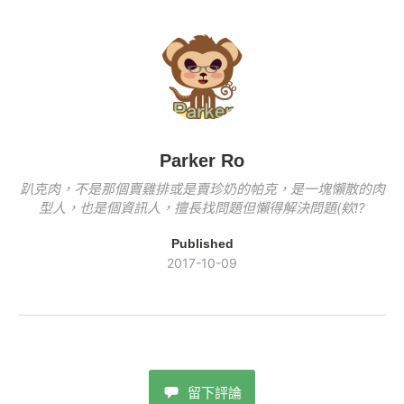
o
n
k
o
k
k
Parker Ro
趴克肉，不是那個賣雞排或是賣珍奶的帕克，是一塊懶散的肉
型人，也是個資訊人，擅長找問題但懶得解決問題(欸!?
Published
2017-10-09
留下評論