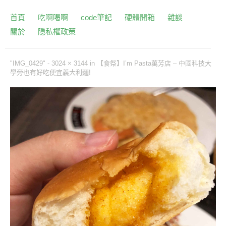
首頁
吃啊喝啊
code筆記
硬體開箱
雜談
關於
隱私權政策
"IMG_0429" -
3024 × 3144
in
【食祭】I’m Pasta萬芳店 – 中國科技大
學旁也有好吃便宜義大利麵!