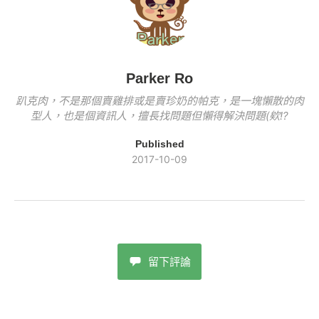
k
Parker Ro
趴克肉，不是那個賣雞排或是賣珍奶的帕克，是一塊懶散的肉
型人，也是個資訊人，擅長找問題但懶得解決問題(欸!?
Published
2017-10-09
留下評論