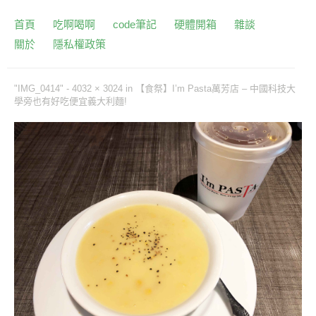
首頁
吃啊喝啊
code筆記
硬體開箱
雜談
關於
隱私權政策
"IMG_0414" -
4032 × 3024
in
【食祭】I’m Pasta萬芳店 – 中國科技大
學旁也有好吃便宜義大利麵!