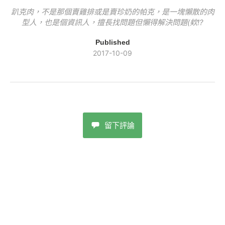
趴克肉，不是那個賣雞排或是賣珍奶的帕克，是一塊懶散的肉
型人，也是個資訊人，擅長找問題但懶得解決問題(欸!?
Published
2017-10-09
留下評論