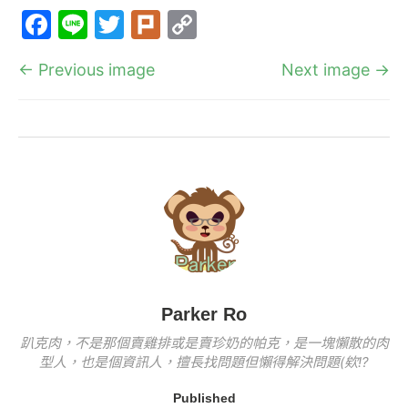
a
n
w
ur
o
F
Li
T
Pl
C
c
e
itt
k
p
a
n
w
ur
o
e
er
y
← Previous image
Next image →
c
e
itt
k
p
b
Li
e
er
y
o
n
b
Li
o
k
o
n
k
o
k
k
Parker Ro
趴克肉，不是那個賣雞排或是賣珍奶的帕克，是一塊懶散的肉
型人，也是個資訊人，擅長找問題但懶得解決問題(欸!?
Published