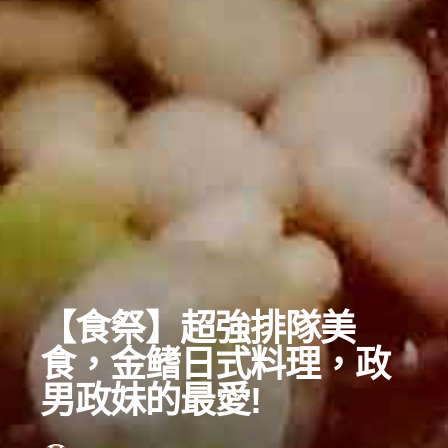
【食祭】超強排隊美
食，金鳍日式料理，政
男政妹的最愛!