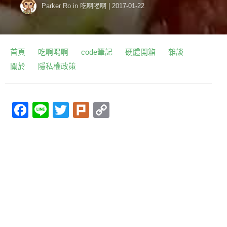
Parker Ro
in
吃啊喝啊
|
2017-01-22
首頁
吃啊喝啊
code筆記
硬體開箱
雜談
關於
隱私權政策
F
Li
T
Pl
C
a
n
w
ur
o
c
e
itt
k
p
e
er
y
b
Li
o
n
o
k
k