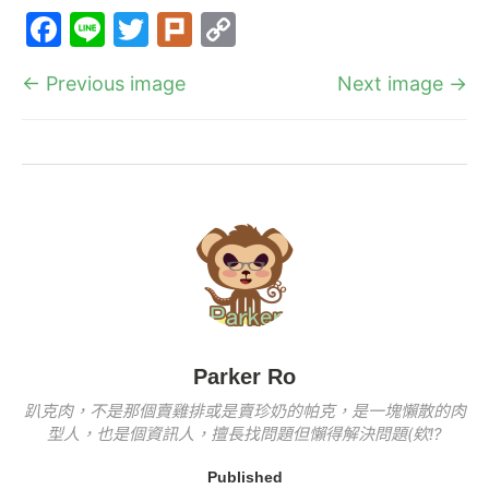
a
n
w
ur
o
F
Li
T
Pl
C
c
e
itt
k
p
a
n
w
ur
o
e
er
y
← Previous image
Next image →
c
e
itt
k
p
b
Li
e
er
y
o
n
b
Li
o
k
o
n
k
o
k
k
Parker Ro
趴克肉，不是那個賣雞排或是賣珍奶的帕克，是一塊懶散的肉
型人，也是個資訊人，擅長找問題但懶得解決問題(欸!?
Published