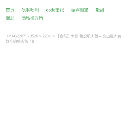
首頁
吃啊喝啊
code筆記
硬體開箱
雜談
關於
隱私權政策
"IMAG2207" -
3520 × 2284
in
【食祭】木柵 葉記鴨肉飯 – 文山區也有
好吃的鴨肉飯了!!