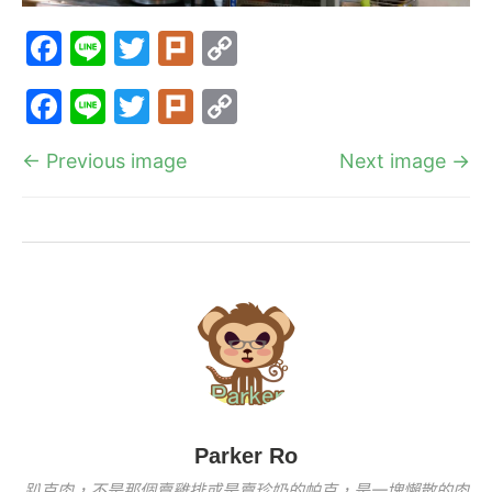
F
Li
T
Pl
C
a
n
w
ur
o
F
Li
T
Pl
C
c
e
itt
k
p
a
n
w
ur
o
e
er
y
← Previous image
Next image →
c
e
itt
k
p
b
Li
e
er
y
o
n
b
Li
o
k
o
n
k
o
k
k
Parker Ro
趴克肉，不是那個賣雞排或是賣珍奶的帕克，是一塊懶散的肉