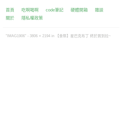
首頁
吃啊喝啊
code筆記
硬體開箱
雜談
關於
隱私權政策
"IMAG1906" -
3806 × 2194
in
【食祭】星巴克布丁 終於買到拉~