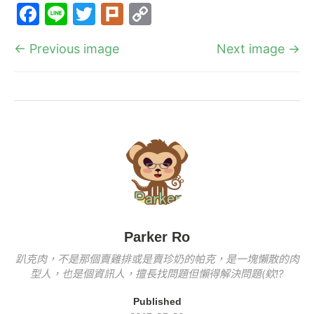
F
Li
T
Pl
C
c
e
itt
k
p
a
n
w
ur
o
e
er
y
← Previous image
Next image →
c
e
itt
k
p
b
Li
e
er
y
o
n
b
Li
o
k
o
n
k
o
k
k
Parker Ro
趴克肉，不是那個賣雞排或是賣珍奶的帕克，是一塊懶散的肉
型人，也是個資訊人，擅長找問題但懶得解決問題(欸!?
Published