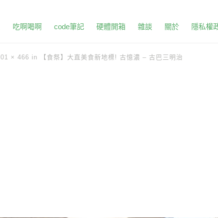
頁
吃啊喝啊
code筆記
硬體開箱
雜談
關於
隱私權
701 × 466
in
【食祭】大直美食新地標! 古憶濃 – 古巴三明治