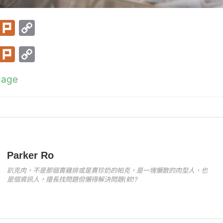
T
Pl
C
w
ur
o
T
Pl
C
itt
k
p
w
ur
o
er
y
mage
itt
k
p
Li
er
y
n
Li
k
n
k
Parker Ro
趴克肉，不是那個賣雞排或是賣珍奶的帕克，是一塊懶散的肉型人，也
是個資訊人，擅長找問題但懶得解決問題(欸!?