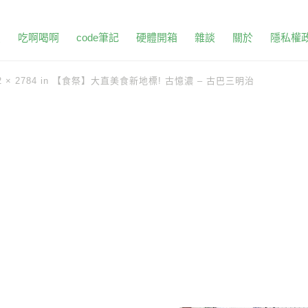
頁
吃啊喝啊
code筆記
硬體開箱
雜談
關於
隱私權
2 × 2784
in
【食祭】大直美食新地標! 古憶濃 – 古巴三明治