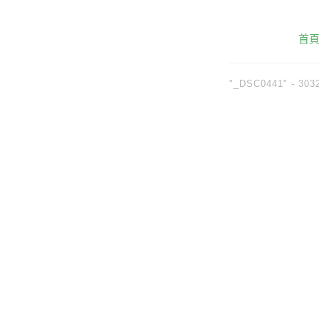
首
"_DSC0441" -
303