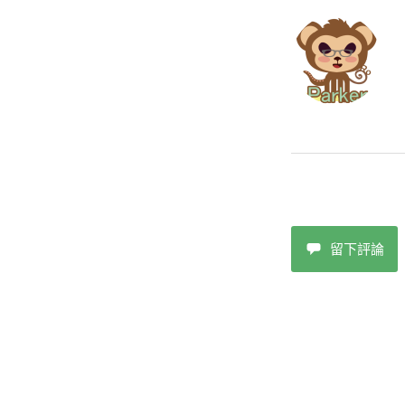
k
o
k
留下評論