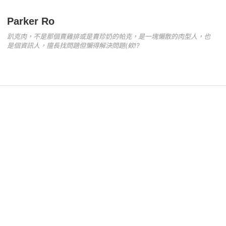
k
Parker Ro
趴克肉，不是那個賣雞排或是賣珍奶的帕克，是一塊懶散的肉型人，也
是個資訊人，擅長找問題但懶得解決問題(欸!?