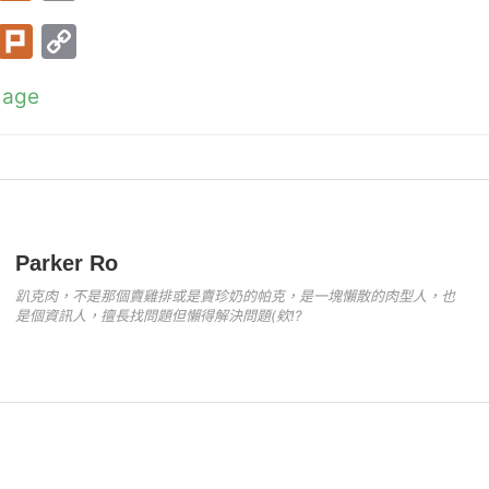
w
ur
o
T
Pl
C
itt
k
p
w
ur
o
er
y
mage
itt
k
p
Li
er
y
n
Li
k
n
k
Parker Ro
趴克肉，不是那個賣雞排或是賣珍奶的帕克，是一塊懶散的肉型人，也
是個資訊人，擅長找問題但懶得解決問題(欸!?