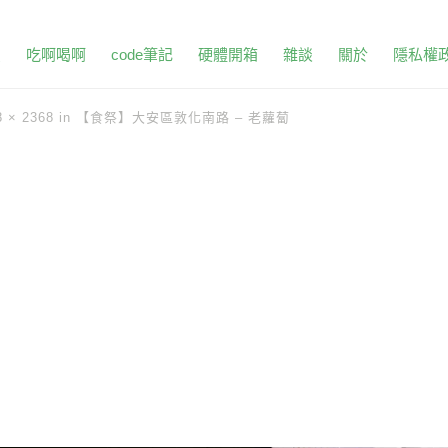
頁
吃啊喝啊
code筆記
硬體開箱
雜談
關於
隱私權
8 × 2368
in
【食祭】大安區敦化南路 – 老蘿蔔