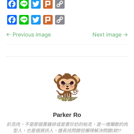
F
Li
T
Pl
C
a
n
w
ur
o
F
Li
T
Pl
C
c
e
itt
k
p
a
n
w
ur
o
e
er
y
← Previous image
Next image →
c
e
itt
k
p
b
Li
e
er
y
o
n
b
Li
o
k
o
n
k
o
k
k
Parker Ro
趴克肉，不是那個賣雞排或是賣珍奶的帕克，是一塊懶散的肉
型人，也是個資訊人，擅長找問題但懶得解決問題(欸!?