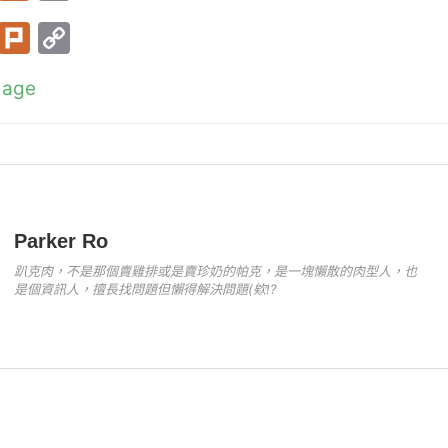
w
ur
o
T
Pl
C
itt
k
p
w
ur
o
er
y
mage
itt
k
p
Li
er
y
n
Li
k
n
k
Parker Ro
趴克肉，不是那個賣雞排或是賣珍奶的帕克，是一塊懶散的肉型人，也
是個資訊人，擅長找問題但懶得解決問題(欸!?