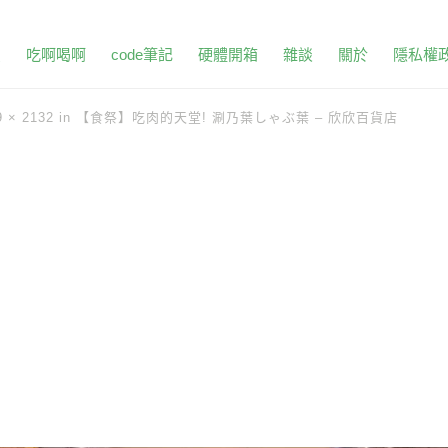
頁
吃啊喝啊
code筆記
硬體開箱
雜談
關於
隱私權
9 × 2132
in
【食祭】吃肉的天堂! 涮乃葉しゃぶ葉 – 欣欣百貨店