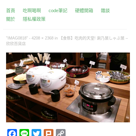
首頁
吃啊喝啊
code筆記
硬體開箱
雜談
關於
隱私權政策
"IMAG0818" -
4208 × 2368
in
【食祭】吃肉的天堂! 涮乃葉しゃぶ葉 –
欣欣百貨店
F
Li
T
Pl
C