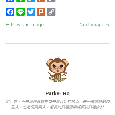
a
n
w
ur
o
F
Li
T
Pl
C
c
e
itt
k
p
a
n
w
ur
o
e
er
y
← Previous image
Next image →
c
e
itt
k
p
b
Li
e
er
y
o
n
b
Li
o
k
o
n
k
o
k
k
Parker Ro
趴克肉，不是那個賣雞排或是賣珍奶的帕克，是一塊懶散的肉
型人，也是個資訊人，擅長找問題但懶得解決問題(欸!?