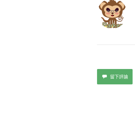
o
k
留下評論