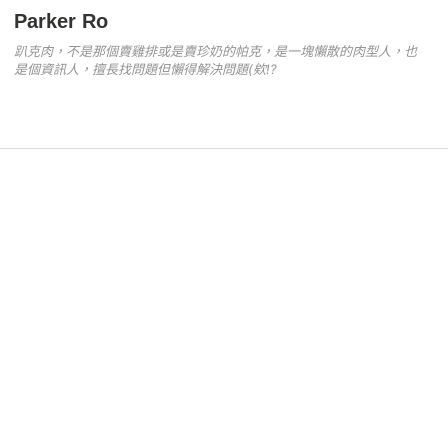
k
Parker Ro
趴克肉，不是那個賣雞排或是賣珍奶的帕克，是一塊懶散的肉型人，也
是個資訊人，擅長找問題但懶得解決問題(欸!?