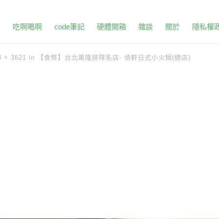
頁
吃啊喝啊
code筆記
硬體開箱
雜談
關於
隱私權
8 × 3621
in
【食祭】台北萬隆排隊名店- 偵軒日式小火鍋(總店)