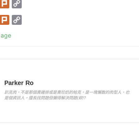
T
Pl
C
w
ur
o
T
Pl
C
itt
k
p
w
ur
o
er
y
mage
itt
k
p
Li
er
y
n
Li
k
n
k
Parker Ro
趴克肉，不是那個賣雞排或是賣珍奶的帕克，是一塊懶散的肉型人，也
是個資訊人，擅長找問題但懶得解決問題(欸!?