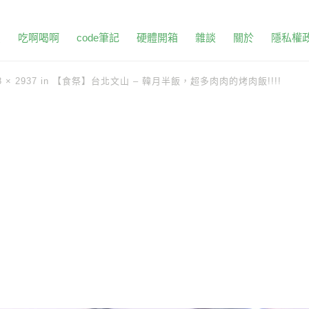
頁
吃啊喝啊
code筆記
硬體開箱
雜談
關於
隱私權
8 × 2937
in
【食祭】台北文山 – 韓月半飯，超多肉肉的烤肉飯!!!!